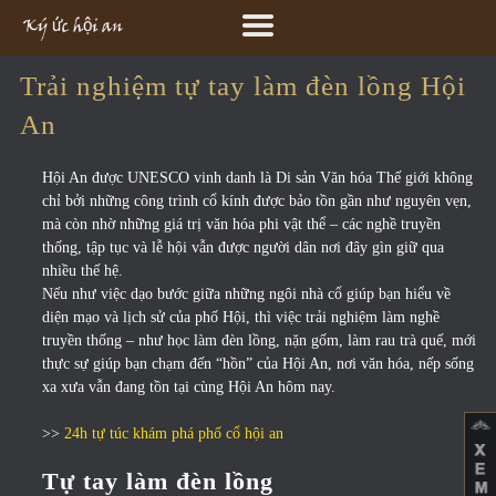
Trải nghiệm tự tay làm đèn lồng Hội
An
Hội An được UNESCO vinh danh là Di sản Văn hóa Thế giới không
chỉ bởi những công trình cổ kính được bảo tồn gần như nguyên vẹn,
mà còn nhờ những giá trị văn hóa phi vật thể – các nghề truyền
thống, tập tục và lễ hội vẫn được người dân nơi đây gìn giữ qua
nhiều thế hệ.
Nếu như việc dạo bước giữa những ngôi nhà cổ giúp bạn hiểu về
diện mạo và lịch sử của phố Hội, thì việc trải nghiệm làm nghề
truyền thống – như học làm đèn lồng, nặn gốm, làm rau trà quế, mới
thực sự giúp bạn chạm đến “hồn” của Hội An, nơi văn hóa, nếp sống
xa xưa vẫn đang tồn tại cùng Hội An hôm nay.
>>
24h tự túc khám phá phố cổ hội an
Tự tay làm đèn lồng